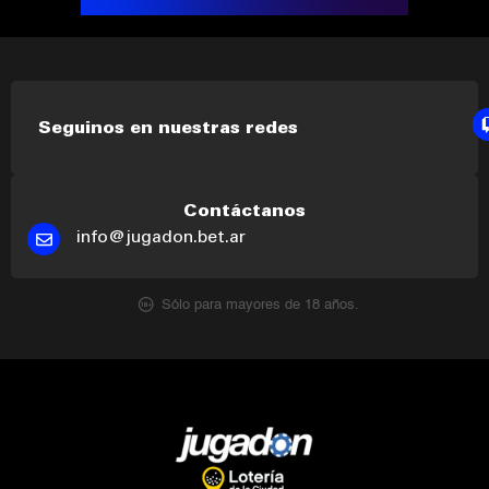
Seguinos en nuestras redes
Contáctanos
info@jugadon.bet.ar
Sólo para mayores de 18 años.