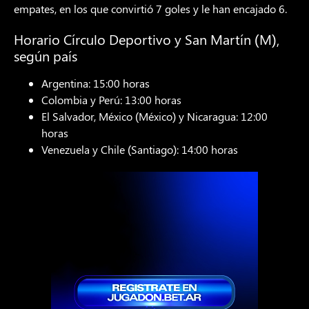
empates, en los que convirtió 7 goles y le han encajado 6.
Horario Círculo Deportivo y San Martín (M),
según país
Argentina: 15:00 horas
Colombia y Perú: 13:00 horas
El Salvador, México (México) y Nicaragua: 12:00
horas
Venezuela y Chile (Santiago): 14:00 horas