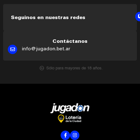
Seguinos en nuestras redes
Contáctanos
info@jugadon.bet.ar
Sólo para mayores de 18 años.