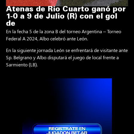
Atenas de Rio Cuarto ganó por
1-0 a 9 de Julio (R) con el gol
de
En la fecha 5 de la zona B del torneo Argentina – Torneo
Federal A 2024, Albo celebró ante León.
En la siguiente jornada León se enfrentará de visitante ante
Sp. Belgrano y Albo disputará el juego de local frente a
Sarmiento (LB).