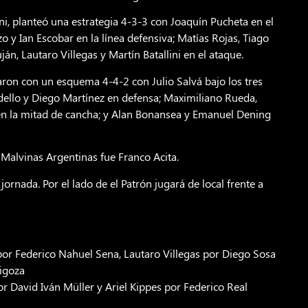
ni, planteó una estrategia 4-3-3 con Joaquín Pucheta en el
o y Ian Escobar en la línea defensiva; Matías Rojas, Tiago
án, Lautaro Villegas y Martín Batallini en el ataque.
raron con un esquema 4-4-2 con Julio Salvá bajo los tres
aldello y Diego Martínez en defensa; Maximiliano Rueda,
 en la mitad de cancha; y Alan Bonansea y Emanuel Dening
o Malvinas Argentinas fue Franco Acita.
ornada. Por el lado de el Patrón jugará de local frente a
por Federico Nahuel Sena, Lautaro Villegas por Diego Sosa
tigoza
or David Iván Müller y Ariel Kippes por Federico Real