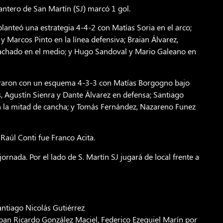
ntero de San Martín (SJ) marcó 1 gol.
 planteó una estrategia 4-4-2 con Matías Soria en el arco;
y Marcos Pinto en la línea defensiva; Braian Álvarez,
achado en el medio; y Hugo Sandoval y Mario Galeano en
 pararon con un esquema 4-3-3 con Matías Borgogno bajo
s, Agustín Sienra y Dante Álvarez en defensa; Santiago
n la mitad de cancha; y Tomás Fernández, Nazareno Funez
 Raúl Conti fue Franco Acita.
rnada. Por el lado de S. Martín SJ jugará de local frente a
antiago Nicolás Gutiérrez
eban Ricardo González Maciel, Federico Ezequiel Marín por