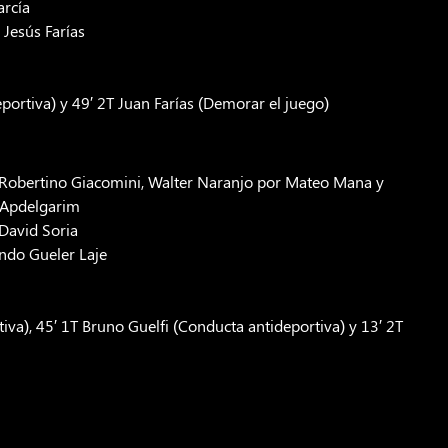
arcía
 Jesús Farías
portiva) y 49′ 2T Juan Farías (Demorar el juego)
r Robertino Giacomini, Walter Naranjo por Mateo Mana y
 Apdelgarim
 David Soria
undo Gueler Laje
va), 45′ 1T Bruno Guelfi (Conducta antideportiva) y 13′ 2T